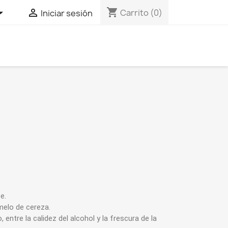
shopping_cart


Carrito
(0)
Iniciar sesión
e.
elo de cereza.
, entre la calidez del alcohol y la frescura de la