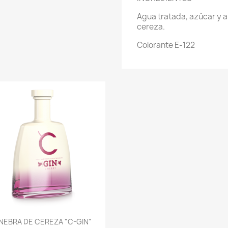
Agua tratada, azúcar y a
cereza.
Colorante E-122
Vista rápida

NEBRA DE CEREZA "C-GIN"