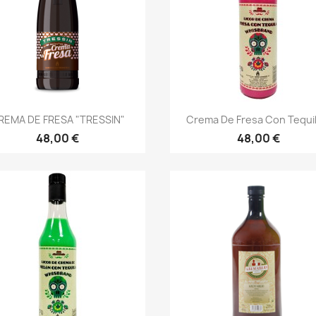
Vista rápida
Vista rápida


REMA DE FRESA "TRESSIN"
Crema De Fresa Con Tequila
48,00 €
48,00 €