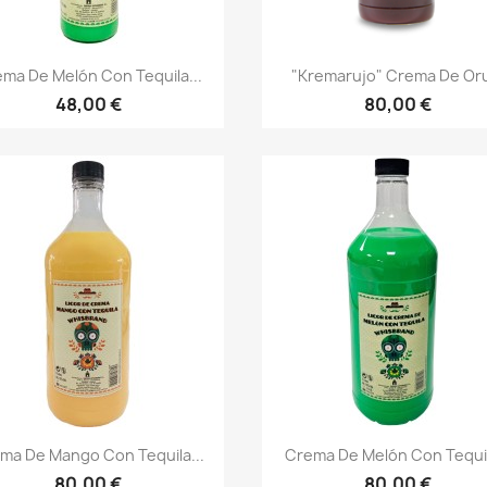
Vista rápida
Vista rápida


ma De Melón Con Tequila...
"Kremarujo" Crema De Or
48,00 €
80,00 €
Vista rápida
Vista rápida


ma De Mango Con Tequila...
Crema De Melón Con Tequil
80,00 €
80,00 €