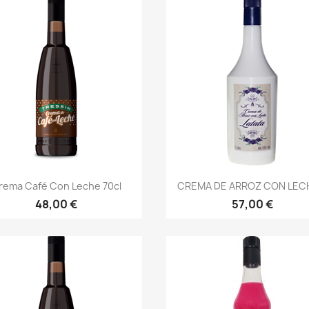
Vista rápida
Vista rápida


rema Café Con Leche 70cl
CREMA DE ARROZ CON LECH
48,00 €
57,00 €