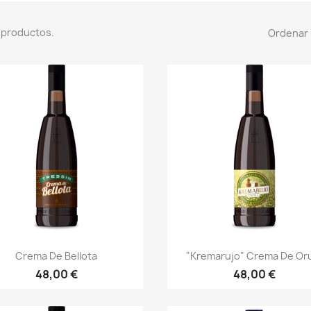
 productos.
Ordenar 
Vista rápida
Vista rápida


Crema De Bellota
"Kremarujo" Crema De Or
48,00 €
48,00 €