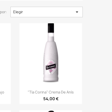

por:
Elegir
Vista rápida

ujo
"Tía Corina" Crema De Anís
54,00 €