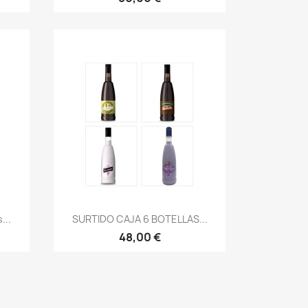
Vista rápida

...
SURTIDO CAJA 6 BOTELLAS...
48,00 €