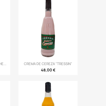
Vista rápida

E...
CREMA DE CEREZA "TRESSIN"
48,00 €