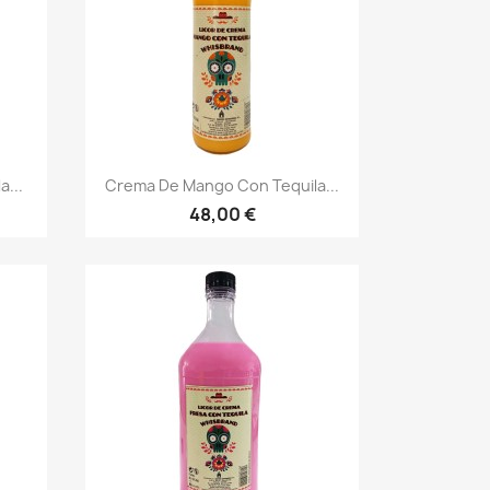
Vista rápida

...
Crema De Mango Con Tequila...
48,00 €