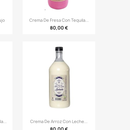
Vista rápida

ujo
Crema De Fresa Con Tequila...
80,00 €
Vista rápida

a...
Crema De Arroz Con Leche...
80,00 €