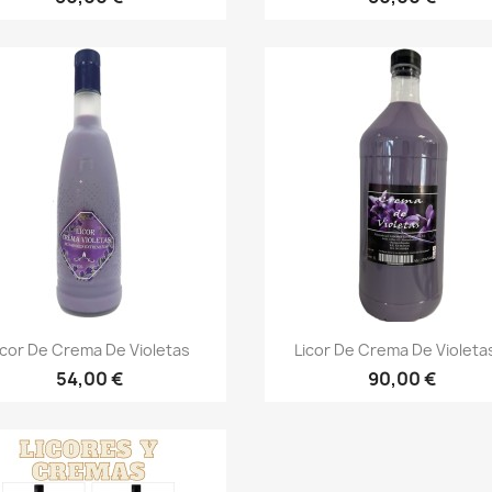
Vista rápida
Vista rápida


icor De Crema De Violetas
Licor De Crema De Violetas
54,00 €
90,00 €