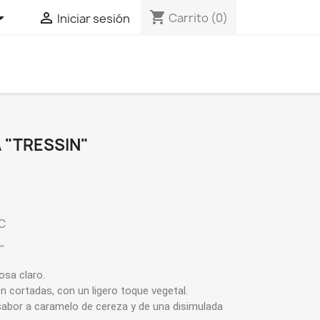
shopping_cart


Carrito
(0)
Iniciar sesión
 "TRESSIN"
C
"
osa claro.
 cortadas, con un ligero toque vegetal.
bor a caramelo de cereza y de una disimulada