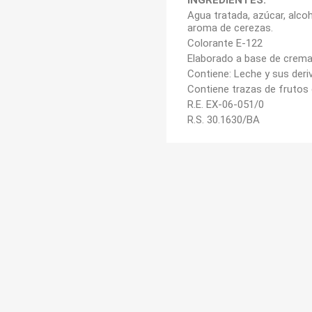
INGREDIENTES:
Agua tratada, azúcar, alco
aroma de cerezas.
Colorante E-122
Elaborado a base de crema
Contiene: Leche y sus de
Contiene trazas de frutos
R.E. EX-06-051/0
R.S. 30.1630/BA