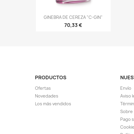
Vista rápida

GINEBRA DE CEREZA "C-GIN"
70,33 €
PRODUCTOS
NUES
Ofertas
Envío
Novedades
Aviso l
Los más vendidos
Términ
Sobre
Pago 
Cooki