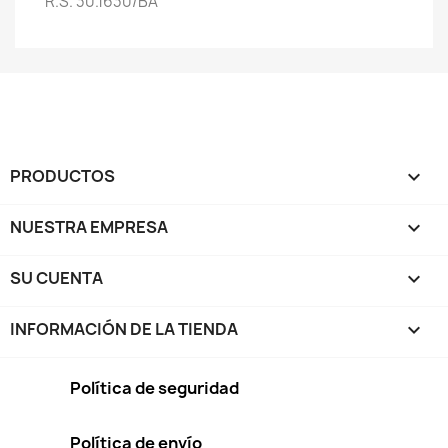
R.S. 30.1630/BA
PRODUCTOS

NUESTRA EMPRESA

SU CUENTA

INFORMACIÓN DE LA TIENDA
keyboard_arrow_down
Política de seguridad
Política de envío