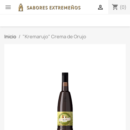
shopping_cart


(0)
Inicio
"Kremarujo" Crema de Orujo