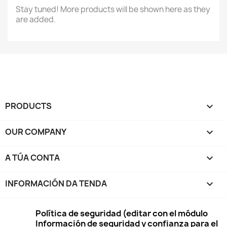
Stay tuned! More products will be shown here as they
are added.
PRODUCTS

OUR COMPANY

A TÚA CONTA

INFORMACIÓN DA TENDA
keyboard_arrow_down
Política de seguridad (editar con el módulo
Información de seguridad y confianza para el