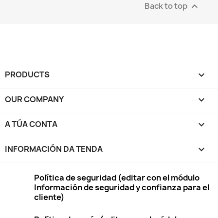
Back to top

PRODUCTS

OUR COMPANY

A TÚA CONTA

INFORMACIÓN DA TENDA
keyboard_arrow_down
Política de seguridad (editar con el módulo
Información de seguridad y confianza para el
cliente)