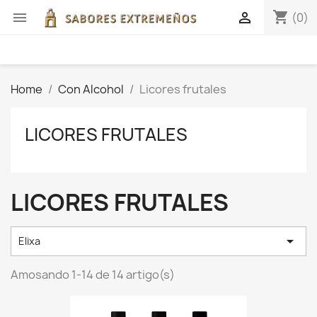
shopping_cart


(0)
Home
Con Alcohol
Licores frutales
LICORES FRUTALES
LICORES FRUTALES

Elixa
Amosando 1-14 de 14 artigo(s)