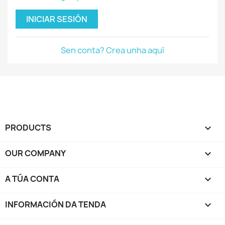
INICIAR SESIÓN
Sen conta? Crea unha aquí
PRODUCTS

OUR COMPANY

A TÚA CONTA

INFORMACIÓN DA TENDA
keyboard_arrow_down