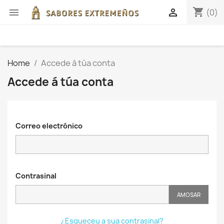
shopping_cart


(0)
Home
Accede á túa conta
Accede á túa conta
Correo electrónico
Contrasinal
AMOSAR
¿Esqueceu a sua contrasinal?