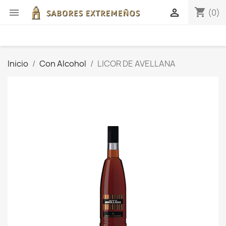
shopping_cart


(0)
Inicio
Con Alcohol
LICOR DE AVELLANA