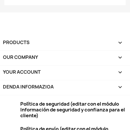
PRODUCTS

OUR COMPANY

YOUR ACCOUNT

DENDA INFORMAZIOA
keyboard_arrow_down
Política de seguridad (editar con el módulo
Información de seguridad y confianza para el
cliente)
Política de envío (editar con el módulo