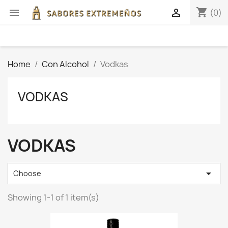
shopping_cart


(0)
Home
Con Alcohol
Vodkas
VODKAS
VODKAS

Choose
Showing 1-1 of 1 item(s)