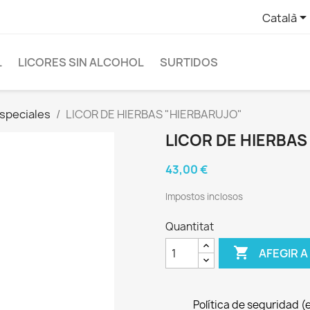
Català
L
LICORES SIN ALCOHOL
SURTIDOS
Especiales
LICOR DE HIERBAS "HIERBARUJO"
LICOR DE HIERBAS
43,00 €
Impostos inclosos
Quantitat

AFEGIR A
Política de seguridad (