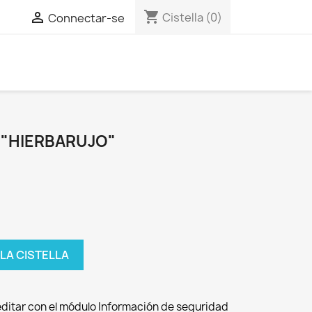
shopping_cart


Cistella
(0)
Connectar-se
 "HIERBARUJO"
 LA CISTELLA
editar con el módulo Información de seguridad