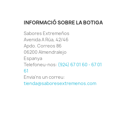
INFORMACIÓ SOBRE LA BOTIGA
Sabores Extremeños
Avenida A Rúa, 42/46
Apdo. Correos 86
06200 Almendralejo
Espanya
Telefoneu-nos:
(924) 67 01 60 - 67 01
61
Envia'ns un correu:
tienda@saboresextremenos.com