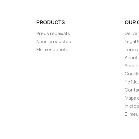
PRODUCTS
OUR 
Preus rebaixats
Delive
Nous productes
Legal 
Els més venuts
Terms 
About
Secur
Cooki
Polític
Conta
Mapa d
Inici d
El me