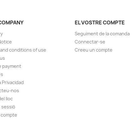
COMPANY
EL VOSTRE COMPTE
ry
Seguiment de la comanda
Notice
Connectar-se
and conditions of use
Creeu un compte
 us
e payment
es
a Privacidad
cteu-nos
el lloc
e sessió
u compte